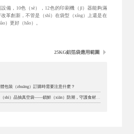
。
設備，10色（sè），12色的印刷機（jī）器能夠滿
革創新，不管是（shì）在袋型（xíng）上還是在
o）更好（hǎo）。
25KG鋁箔袋應用範圍
 液體包裝（zhuāng）訂購時需要注意什麽？
· 食（shí）品抽真空袋——鎖鮮（xiān）防潮，守護食材本味