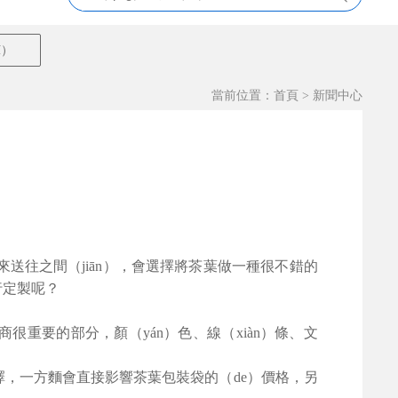
í）
當前位置：
首頁
>
新聞中心
來送往之間（jiān），會選擇將茶葉做一種很不錯的
行定製呢？
很重要的部分，顏（yán）色、線（xiàn）條、文
擇，一方麵會直接影響茶葉包裝袋的（de）價格，另