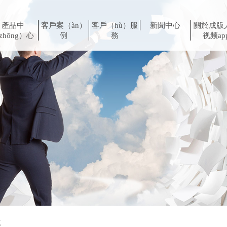
產品中
客戶案（àn）
客戶（hù）服
新聞中心
關於成版
zhōng）心
例
務
视频ap
膜