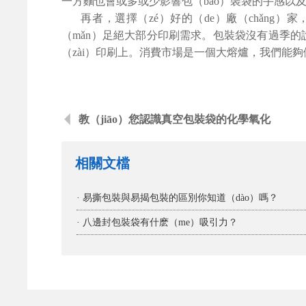
一方麵也會或多或少影響包（bāo）裝袋的手感以及
再者，選擇（zé）好的（de）廠（chǎng）
（mǎn）足絕大部分印刷需求。包裝袋沒有過季的說
（zài）印刷上。消費市場是一個大熔爐，我們能夠做
教（jiāo）您認識真空包裝袋的化學氧化
相關文檔
· 易撕包裝與易揭包裝的區別你知道（dào）嗎？
· 八邊封包裝袋有什麽（me）吸引力？