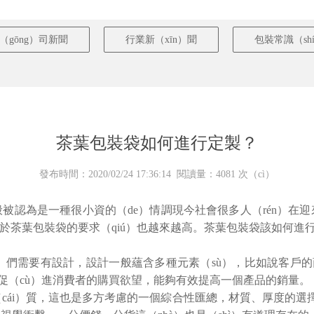
（gōng）司新聞
行業新（xīn）聞
包裝常識（sh
茶葉包裝袋如何進行定製？
發布時間：2020/02/24 17:36:14 閱讀量：4081 次（cì）
被認為是一種很小資的（de）情調現今社會很多人（rén）在迎
對於茶葉包裝袋的要求（qiú）也越來越高。茶葉包裝袋該如何進
wǒ）們需要有設計，設計一般蘊含多種元素（sù），比如說客戶的商
夠促（cù）進消費者的購買欲望，能夠有效提高一個產品的銷量。
（cái）質，這也是多方考慮的一個綜合性匯總，材質、厚度的選