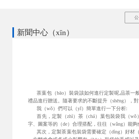
公
新聞中心（xīn）
茶葉包（bāo）裝袋該如何進行定製呢,
品茶一般
禮品進行贈送。隨著要求的不斷提升（shēng），
我（wǒ）們可以（yǐ）簡單進行一下分析:
首先，定製（zhì）茶（chá）葉包裝袋我（
字、圖案等的（de）合理搭配，往往（wǎng）能
其次，定製茶葉包裝袋需要確定（dìng）好材