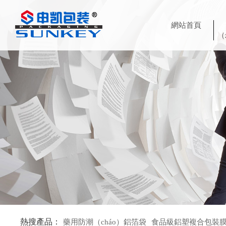
網站首頁
（
熱搜產品：
藥用防潮（cháo）鋁箔袋
食品級鋁塑複合包裝