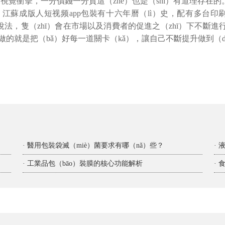
視覺衝擊，一分價錢一分貨這（zhè）也是（shì）有道理存在的
家，江蘇成版人短视频app包裝有十六年曆（lì）史，配有多台印刷
法，隻（zhī）會在市場以及消費者的促進之（zhī）下不斷進行改
的就是把（bǎ）好每一道關卡（kǎ），讓自己不斷提升做到（dà
· 醫用包裝袋滅（miè）菌要求有哪（nǎ）些？
·
· 工業品包（bāo）裝膜的核心功能解析