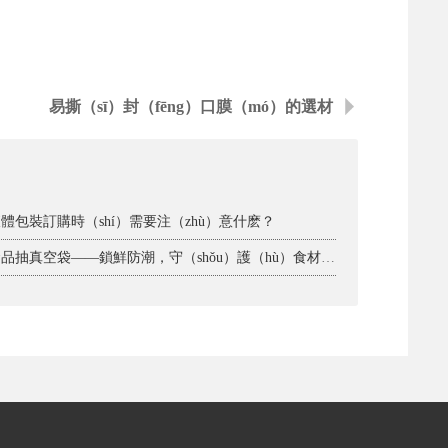
易撕（sī）封（fēng）口膜（mó）的選材
 液體包裝訂購時（shí）需要注（zhù）意什麽？
· 食品抽真空袋——鎖鮮防潮，守（shǒu）護（hù）食材本味（wèi）