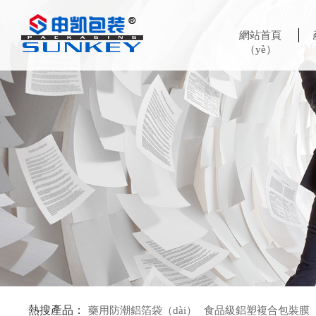
網站首頁
（yè）
熱搜產品：
藥用防潮鋁箔袋（dài）
食品級鋁塑複合包裝膜