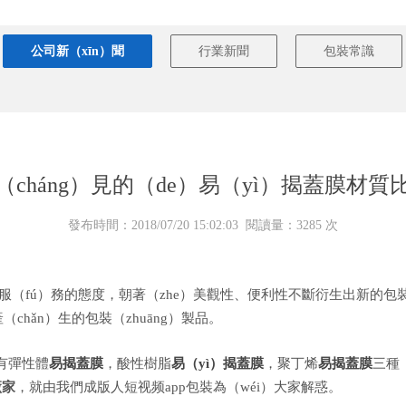
公司新（xīn）聞
行業新聞
包裝常識
（cháng）見的（de）易（yì）揭蓋膜材質
發布時間：2018/07/20 15:02:03 閱讀量：3285 次
捷服（fú）務的態度，朝著（zhe）美觀性、便利性不斷衍生出新的包
hǎn）生的包裝（zhuāng）製品。
有彈性體
易揭蓋膜
，酸性樹脂
易（yì）揭蓋膜
，聚丁烯
易揭蓋膜
三種
廠家
，就由我們成版人短视频app包裝為（wéi）大家解惑。