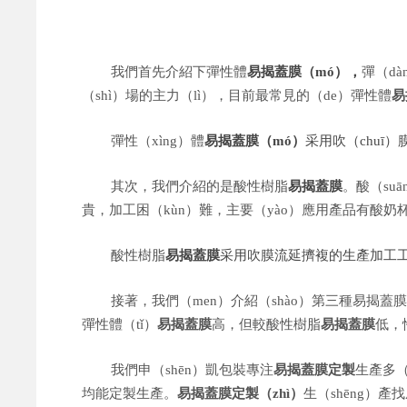
我們首先介紹下彈性體
易揭蓋膜（mó），
彈（dà
（shì）場的主力（lì），目前最常見的（de）彈性體
易
彈性（xìng）體
易揭蓋膜（mó）
采用吹（chuī
其次，我們介紹的是酸性樹脂
易揭蓋膜
。酸（suā
貴，加工困（kùn）難，主要（yào）應用產品有酸奶
酸性樹脂
易揭蓋膜
采用吹膜流延擠複的生產加工工
接著，我們（men）介紹（shào）第三種易揭蓋
彈性體（tǐ）
易揭蓋膜
高，但較酸性樹脂
易揭蓋膜
低，
我們申（shēn）凱包裝專注
易揭蓋膜定製
生產多（
均能定製生產。
易揭蓋膜定製（zhì）
生（shēng）產