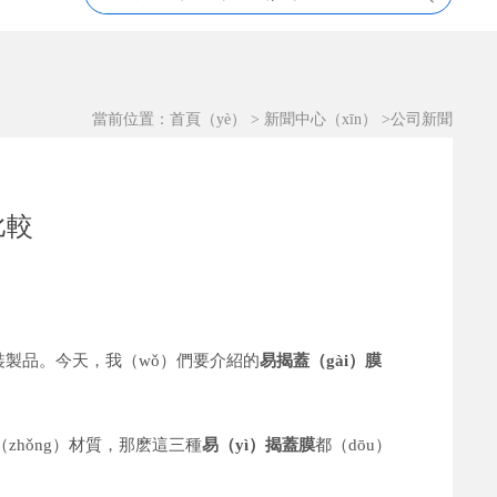
當前位置：
首頁（yè）
>
新聞中心（xīn）
>
公司新聞
比較
裝製品。今天，我（wǒ）們要介紹的
易揭蓋（gài）膜
（zhǒng）材質，那麽這三種
易（yì）揭蓋膜
都（dōu）