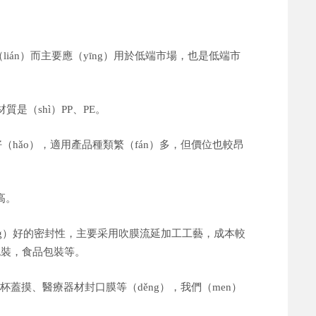
ián）而主要應（yīng）用於低端市場，也是低端市
材質是（shì）PP、PE。
（hǎo），適用產品種類繁（fán）多，但價位也較昂
高
。
ng）好的密封性，主要采用吹膜流延加工工藝，成本較
包裝，食品包裝等。
杯蓋摸、醫療器材封口膜等（děng），我們（men）