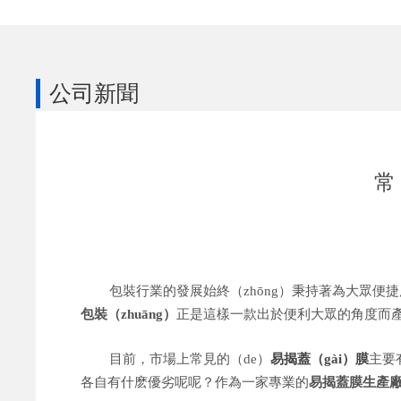
公司新聞
常
包裝行業的發展始終（zhōng）秉持著為大眾便
包裝（zhuāng）
正是這樣一款出於便利大眾的角度而產（c
目前，市場上常見的（de）
易揭蓋（gài）膜
主要
各自有什麽優劣呢呢？作為一家專業的
易揭蓋膜生產