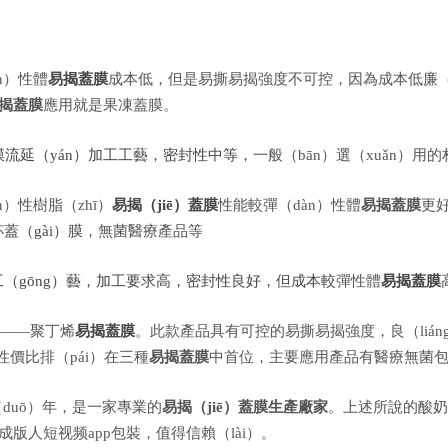
n）性體
易揭蓋膜
成本低，但是易撕易揭強度不可控，因為成本低廉（l
揭蓋膜
應用就是果凍蓋膜。
）膜流延（yán）加工工藝，密封性中等，
一般（bān）選（xuǎn）用的
n）性樹脂（zhī）
易揭（jiē）蓋膜
性能較彈（dàn）性體
易揭蓋膜
更好
杯
蓋（gài）膜
，無菌醫療產品等
（gōng）藝，加工要求高，密封性良好，但成本較
彈性體
易揭蓋膜
膜——聚丁烯
易揭蓋膜
。此款產品具有可控的易撕易揭強度，良（liá
性價比排（pái）在三種
易揭蓋膜
中首位，主要應用產品有醫療無菌
duō）年，是一家專業的
易揭（jiē）蓋膜生產廠家
。上述所說的酸奶
找成版人短视频app包裝，值得信賴（lài）。