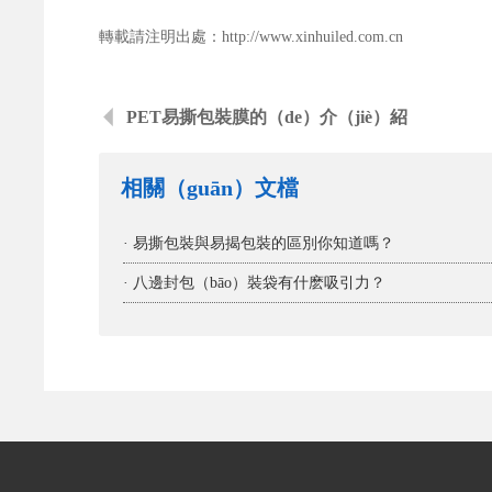
轉載請注明出處：
http://www.xinhuiled.com.cn
PET易撕包裝膜的（de）介（jiè）紹
相關（guān）文檔
· 易撕包裝與易揭包裝的區別你知道嗎？
· 八邊封包（bāo）裝袋有什麽吸引力？