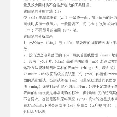
量及减少因材质不合格所造成的工具延误。
达因笔的使用方法（fǎ）
使（shǐ）电晕笔垂直（zhí）于薄膜平面，加上适当的压
画线时多加一点压力。一般情况下，初（chū）次测试为保
（zhī）不同型号的达因（yīn）笔。
达因笔的分析结果
1、已经适当（dāng）电（diàn）晕处理的薄膜若画线很
数。
2、没有适当电晕处理的（de）薄膜若画线慢慢（màn）地
3、没有（yǒu）电（diàn）晕处理的薄膜（mó）若画线
这种方法能准确测出基材的表面张（zhāng）力、表面湿力并
72 mN/m 21种表面能级的测试墨（每（měi）种相差2
面的系统测试。当测试笔在（zài）电晕笔处理过的表面划出一
明（míng）该材料表面能不到38mN/m，处理不足或甚至
表面的粘结状况是非常明确的标准，但影响粘度的还有其他因
不合要求。这就需要和原料供应（yīng）商讨论这些技术问题
在37mN/m以下时会造成许（xǔ）多白页（无印刷内容），
达因水配比表