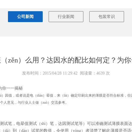
公司新闻
行业新闻
包装常识
（zěn）么用？达因水的配比如何定？为
发布时间：2015/04/28 11:29:42 阅读量：4639 次
dá）因值，或者说是电（diàn）晕值，来（lái）确定印刷出来的薄膜是否符合标准，
的个人意见，与行业人士做（zuò）交流参考。
膜测试笔，电晕值测试（shì）笔，达因测试笔等）可以准确测试薄膜表面
dá）到（dào）试笔的数值，令使用（yòng）者清楚了解此薄膜是否适