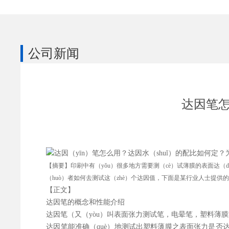
公司新闻
达因笔怎
【摘要】印刷中有（yǒu）很多地方需要测（cè）试薄膜的表面达（
（huò）者如何去测试这（zhè）个达因值，下面是某行业人士提供
【正文】
达因笔的概念和性能介绍
达因笔（又（yòu）叫表面张力测试笔，电晕笔，塑料薄
达因笔能准确（què）地测试出塑料薄膜之表面张力是否达（