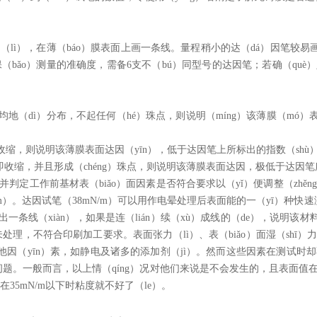
力（lì），在薄（báo）膜表面上画一条线。量程稍小的达（dá）因笔较易
（bǎo）测量的准确度，需备6支不（bú）同型号的达因笔；若确（què）
平均地（dì）分布，不起任何（hé）珠点，则说明（míng）该薄膜（mó）
收缩，则说明该薄膜表面达因（yīn），低于达因笔上所标出的指数（shù
立即收缩，并且形成（chéng）珠点，则说明该薄膜表面达因，极低于达因笔
判定工作前基材表（biǎo）面因素是否符合要求以（yǐ）便调整（zhěng
mN/m）。达因试笔（38mN/m）可以用作电晕处理后表面能的一（yī）种
条线（xiàn），如果是连（lián）续（xù）成线的（de），说明该材料
未处理，不符合印刷加工要求。表面张力（lì）、表（biǎo）面湿（shī）力
（yīn）素，如静电及诸多的添加剂（jì）。然而这些因素在测试时却不
。一般而言，以上情（qíng）况对他们来说是不会发生的，且表面值在38-
在35mN/m以下时粘度就不好了（le）。