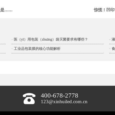
来是……
惊慌！凹印
· 医（yī）用包装（zhuāng）袋灭菌要求有哪些？
·
· 工业品包装膜的核心功能解析
·
400-678-2778
123@xinhuiled.com.cn