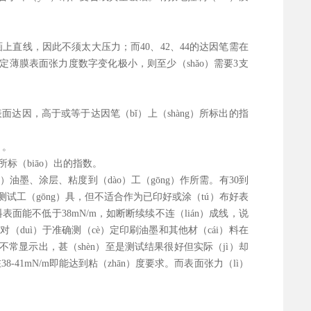
画上直线，因此不须太大压力；而40、42、44的达因笔需在
定薄膜表面张力度数字变化极小，则至少（shǎo）需要3支
表面达因，高于或等于达因笔（bǐ）上（shàng）所标出的指
）。
所标（biāo）出的指数。
）油墨、涂层、粘度到（dào）工（gōng）作所需。有30到
快速测试工（gōng）具，但不适合作为已印好或涂（tú）布好表
表面能不低于38mN/m，如断断续续不连（lián）成线，说
对（duì）于准确测（cè）定印刷油墨和其他材（cái）料在
常显示出，甚（shèn）至是测试结果很好但实际（jì）却
41mN/m即能达到粘（zhān）度要求。而表面张力（lì）