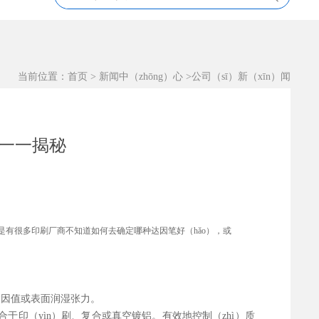
当前位置：
首页
>
新闻中（zhōng）心
>
公司（sī）新（xīn）闻
你一一揭秘
但是有很多印刷厂商不知道如何去确定哪种达因笔好（hǎo），或
达因值或表面润湿张力。
合于印（yìn）刷、复合或真空镀铝。有效地控制（zhì）质