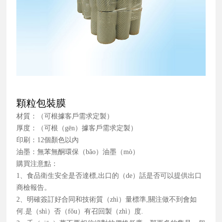
顆粒包裝膜
材質：（可根據客戶需求定製）
厚度：（可根（gēn）據客戶需求定製）
印刷：12個顏色以內
油墨：無苯無酮環保（bǎo）油墨（mò）
購買注意點：
1、食品衛生安全是否達標,出口的（de）話是否可以提供出口
商檢報告。
2、明確簽訂好合同和技術質（zhì）量標準,關注做不到會如
何.是（shì）否（fǒu）有召回製（zhì）度.