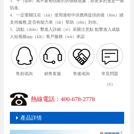
3、千（qiān）萬不要相信絕對的價格低廉，那更多的隻是一個
陷進。
4、一定要關注在（zài）使用過程中供應商提供的後（hòu）續
支持服務,是否有能力來（lái）幫助（zhù）到你。
5、請點（diǎn）擊進入詳細（xì）采購注意點 點擊進入成版
人短视频app（kǎi）客戶服務（wù）承諾.
售前谘詢
銷售客服
售後谘詢
常見問題
（tí）
熱線電話：400-678-2778
產品詳情