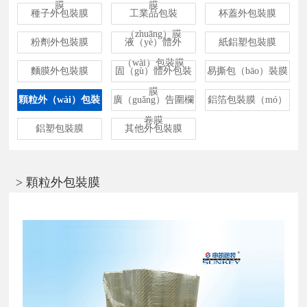
膜
膜
種子外包裝膜
工業品包裝
杯蓋外包裝膜
（zhuāng）膜
粉劑外包裝膜
液（yè）體外
紙鋁塑包裝膜
（wài）包裝膜
麵膜外包裝膜
固（gù）體外包裝
易撕包（bāo）裝膜
膜
顆粒外（wài）包裝
廣（guǎng）告圍欄
鋁箔包裝膜（mó）
膜
卷膜
鋁塑包裝膜
其他外包裝膜
> 顆粒外包裝膜