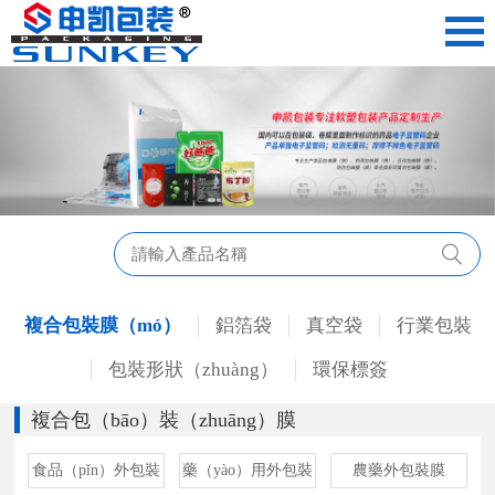
複合包裝膜（mó）
鋁箔袋
真空袋
行業包裝
包裝形狀（zhuàng）
環保標簽
複合包（bāo）裝（zhuāng）膜
食品（pǐn）外包裝
藥（yào）用外包裝
農藥外包裝膜