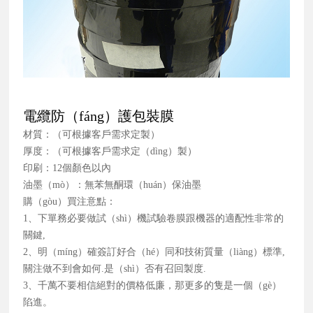
電纜防（fáng）護包裝膜
材質：（可根據客戶需求定製）
厚度：（可根據客戶需求定（dìng）製）
印刷：12個顏色以內
油墨（mò）：無苯無酮環（huán）保油墨
購（gòu）買注意點：
1、下單務必要做試（shì）機試驗卷膜跟機器的適配性非常的
關鍵,
2、明（míng）確簽訂好合（hé）同和技術質量（liàng）標準,
關注做不到會如何.是（shì）否有召回製度.
3、千萬不要相信絕對的價格低廉，那更多的隻是一個（gè）
陷進。