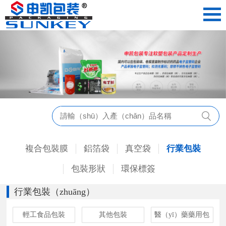
複合包裝膜
鋁箔袋
真空袋
行業包裝
包裝形狀
環保標簽
行業包裝（zhuāng）
輕工食品包裝
其他包裝
醫（yī）藥藥用包