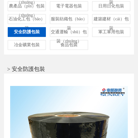
（zhuāng）
裝
農產品（pǐn）包裝
電子電器包裝
日用日化包裝
（zhuāng）
石油化工包（bāo）
服裝紡織包（bāo）
建築建材（cái）包
裝
裝
裝
安全防護包裝
交通運輸（shū）包
軍工軍用包裝
裝（zhuāng）
冶金礦業包裝
食品包裝
> 安全防護包裝