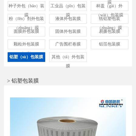
膜
种子外包（bāo）装
工业品（pǐn）包装
杯盖（gài）外
膜
膜
（wài）包装膜
粉（fěn）剂外包装
液体外包装膜
纸铝塑包装
（zhuāng）膜
（zhuāng）膜
面膜外包装膜
固体外包装膜
易撕包装膜
颗粒外包装膜
广告围栏卷膜
铝箔包装膜
（mó）
铝塑（sù）包装膜
其他（tā）外包装
膜
> 铝塑包装膜