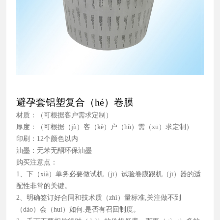
避孕套铝塑复合（hé）卷膜
材质：（可根据客户需求定制）
厚度：（可根据（jù）客（kè）户（hù）需（xū）求定制）
印刷：12个颜色以内
油墨：无苯无酮环保油墨
购买注意点：
1、下（xià）单务必要做试机（jī）试验卷膜跟机（jī）器的适
配性非常的关键。
2、明确签订好合同和技术质（zhì）量标准,关注做不到
（dào）会（huì）如何.是否有召回制度。