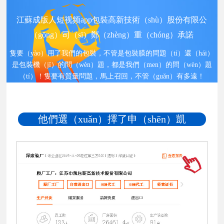
江蘇成版人短视频app包裝高新技術（shù）股份有限公
（gōng）司（sī）鄭（zhèng）重（chóng）承諾
隻要（yào）用了我們的包裝，不管是包裝膜的問題（tí）還（hái）
是包裝機（jī）的問（wèn）題，都是我們（men）的問（wèn）題
（tí）！隻要有質量問題，馬上召回，不管（guǎn）有多遠！
他們選（xuǎn）擇了申（shēn）凱