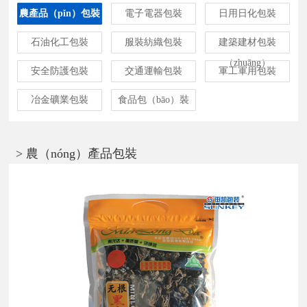
農產品（pǐn）包裝
電子電器包裝
日用日化包裝
石油化工包裝
服裝紡織包裝
建築建材包裝
（zhuāng）
安全防護包裝
交通運輸包裝
軍工軍用包裝
冶金礦業包裝
食品包（bāo）裝
> 農（nóng）產品包裝