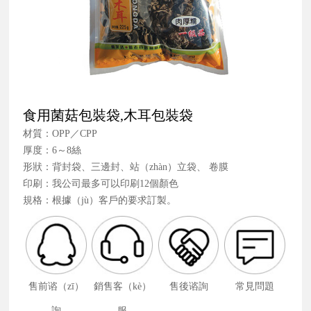
食用菌菇包裝袋,木耳包裝袋
材質：OPP／CPP
厚度：6～8絲
形狀：背封袋、三邊封、站（zhàn）立袋、 卷膜
印刷：我公司最多可以印刷12個顏色
規格：根據（jù）客戶的要求訂製。
售前谘（zī）
銷售客（kè）
售後谘詢
常見問題
詢
服