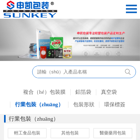
複合（hé）包裝膜
鋁箔袋
真空袋
行業包裝（zhuāng）
包裝形狀
環保標簽
行業包裝（zhuāng）
輕工食品包裝
其他包裝
醫藥藥用包裝