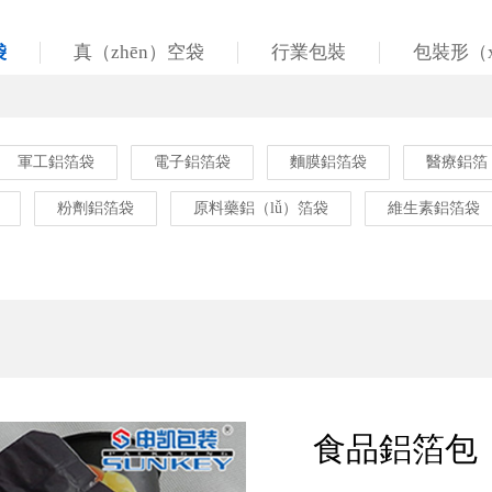
袋
真（zhēn）空袋
行業包裝
包裝形（x
軍工鋁箔袋
電子鋁箔袋
麵膜鋁箔袋
醫療鋁箔
粉劑鋁箔袋
原料藥鋁（lǚ）箔袋
維生素鋁箔袋
食品鋁箔包（