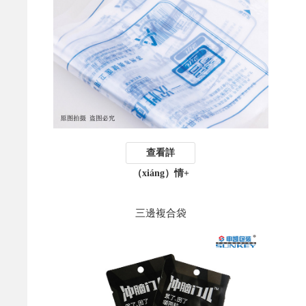
查看詳
（xiáng）情+
三邊複合袋