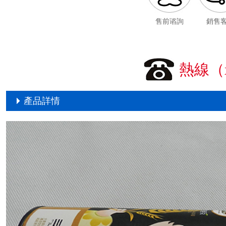
售前谘詢
銷售
熱線（x
產品詳情