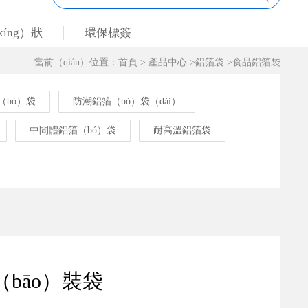
íng）狀
環保標簽
當前（qián）位置：
首頁
>
產品中心
>
鋁箔袋
>
食品鋁箔袋
（bó）袋
防潮鋁箔（bó）袋（dài）
中間體鋁箔（bó）袋
耐高溫鋁箔袋
bāo）裝袋