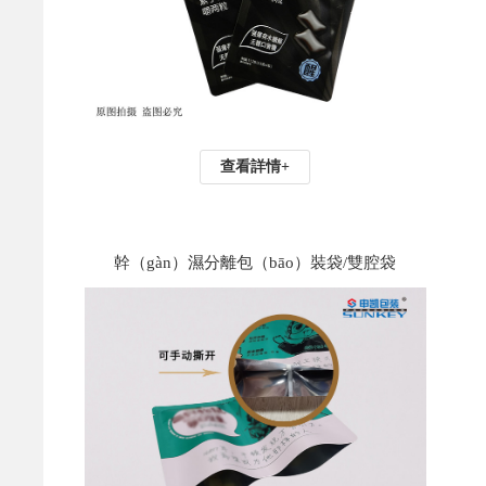
查看詳情+
幹（gàn）濕分離包（bāo）裝袋/雙腔袋