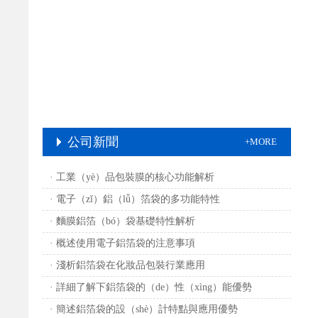
公司新聞
+MORE
· 工業（yè）品包裝膜的核心功能解析
· 電子（zǐ）鋁（lǚ）箔袋的多功能特性
· 麵膜鋁箔（bó）袋基礎特性解析
· 概述使用電子鋁箔袋的注意事項
· 淺析鋁箔袋在化妝品包裝行業應用
· 詳細了解下鋁箔袋的（de）性（xìng）能優勢
· 簡述鋁箔袋的設（shè）計特點與應用優勢