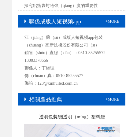
· 探究鋁箔袋封邊強（qiáng）度的重要性
聯係成版人短视频app
+MORE
江（jiāng）蘇（sū）成版人短视频app包裝
（zhuāng）高新技術股份有限公司（sī）
銷售（shòu）直線（xiàn）：0510-85255572
13003378666
聯係人：丁經理
傳（chuán）真：0510-85255577
郵箱：123@xinhuiled.com.cn
相關產品推薦
+MORE
透明包裝袋|透明（míng）塑料袋