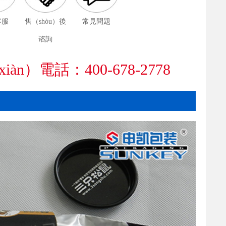
客服
售（shòu）後
常見問題
谘詢
iàn）電話：400-678-2778