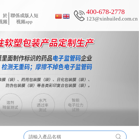
400-678-2778
n）於
聯係成版人短
123@xinhuiled.com.cn
视频
视频app