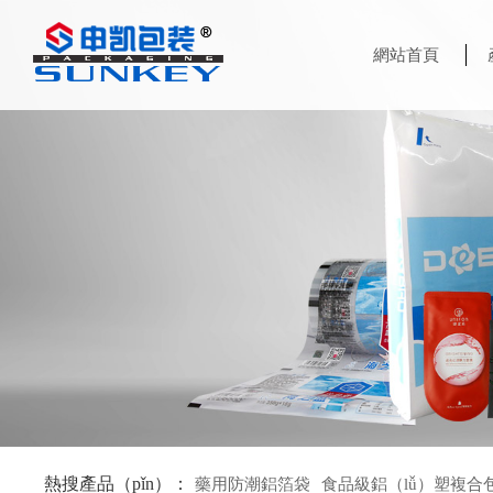
網站首頁
熱搜產品（pǐn）：
藥用防潮鋁箔袋
食品級鋁（lǚ）塑複合