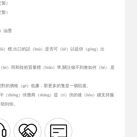
定製）
定製）
o）油墨
á）標,出口的話（huà）是否可（kě）以提供（gòng）出
（hé）同和技術質量標（biāo）準,關注做不到會如何（hé）.是
信絕對的價格（gé）低廉，那更多的隻是一個陷進。
zhōng）供應商（shāng）提（tí）供的後（hòu）續支持服
幫助到你。