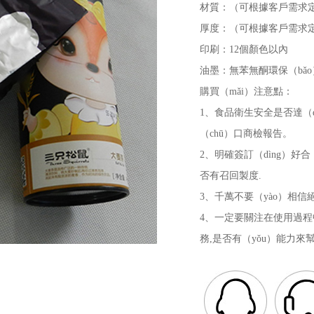
材質：（可根據客戶需求
厚度：（可根據客戶需求
印刷：12個顏色以內
油墨：無苯無酮環保（bǎ
購買（mǎi）注意點：
1、食品衛生安全是否達（d
（chū）口商檢報告。
2、明確簽訂（dìng）好合
否有召回製度.
3、千萬不要（yào）相
4、一定要關注在使用過程中（
務,是否有（yǒu）能力來